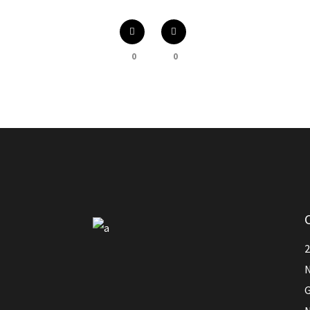
0
0
2
N
G